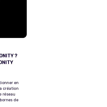
IONITY ?
IONITY
tionner en
a création
le réseau
 bornes de