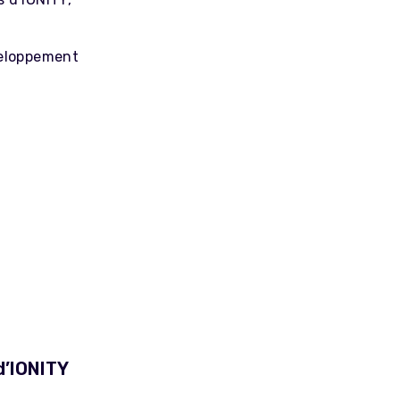
veloppement
d’IONITY