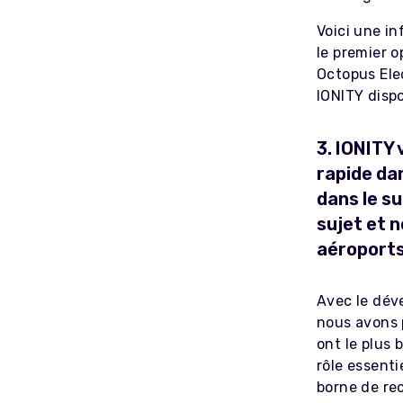
Voici une i
le premier 
Octopus Elec
IONITY dispo
3. IONITY
rapide da
dans le su
sujet et 
aéroports
Avec le dév
nous avons p
ont le plus 
rôle essenti
borne de re