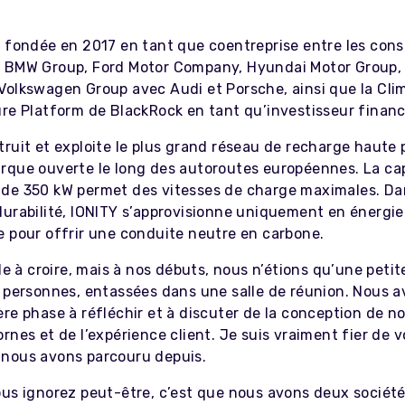
é fondée en 2017 en tant que coentreprise entre les con
 BMW Group, Ford Motor Company, Hyundai Motor Group,
Volkswagen Group avec Audi et Porsche, ainsi que la Cli
ure Platform de BlackRock en tant qu’investisseur financ
truit et exploite le plus grand réseau de recharge haute
rque ouverte le long des autoroutes européennes. La ca
de 350 kW permet des vitesses de charge maximales. Da
durabilité, IONITY s’approvisionne uniquement en énergie
e pour offrir une conduite neutre en carbone.
ile à croire, mais à nos débuts, nous n’étions qu’une peti
5 personnes, entassées dans une salle de réunion. Nous 
re phase à réfléchir et à discuter de la conception de n
rnes et de l’expérience client. Je suis vraiment fier de vo
nous avons parcouru depuis.
ous ignorez peut-être, c’est que nous avons deux socié