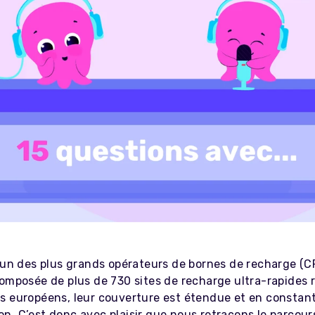
l’un des plus grands opérateurs de bornes de recharge (C
omposée de plus de 730 sites de recharge ultra-rapides r
s européens, leur couverture est étendue et en constan
n. C’est donc avec plaisir que nous retraçons le parcour