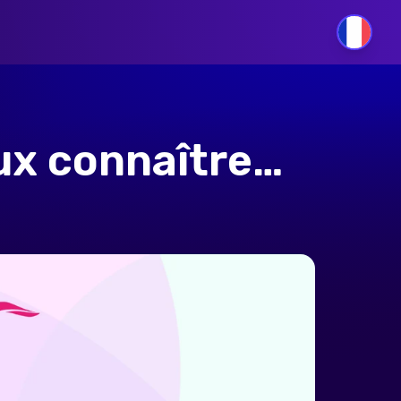
FR
ux connaître…