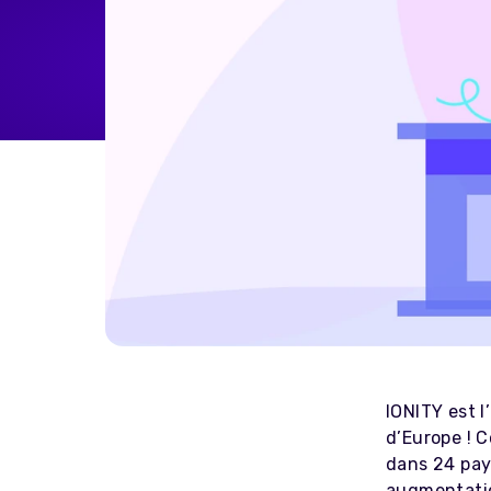
Home Energy
Reimbursement
Automatically reimburse your
drivers charging at home
through your business
Salary Sacrifice
Save up to 40% on public
charging costs for your business
with salary sacrifice from
Octopus
IONITY est 
d’Europe ! C
dans 24 pay
augmentatio