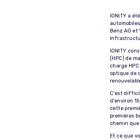
IONITY a ét
automobiles
Benz AG et 
Infrastruct
IONITY cons
(HPC) de ma
charge HPC 
optique de 
renouvelabl
C’est diffic
d’environ 1
cette premiè
premières bo
chemin que 
Et ce que v