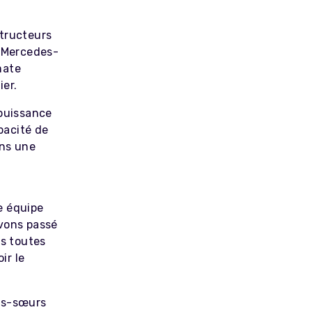
structeurs
 Mercedes-
mate
ier.
 puissance
pacité de
ns une
te équipe
avons passé
os toutes
ir le
tés-sœurs