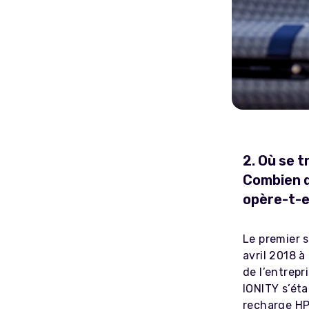
2. Où se t
Combien d
opère-t-e
Le premier 
avril 2018 à
de l’entrepr
IONITY s’éta
recharge HP