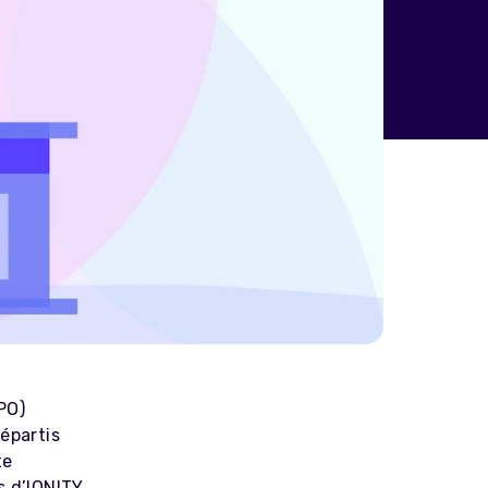
PO)
épartis
te
s d’IONITY,