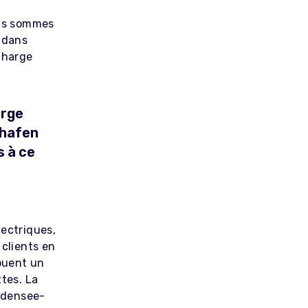
ous sommes
é dans
charge
arge
shafen
s à ce
lectriques,
 clients en
jouent un
ttes. La
odensee-