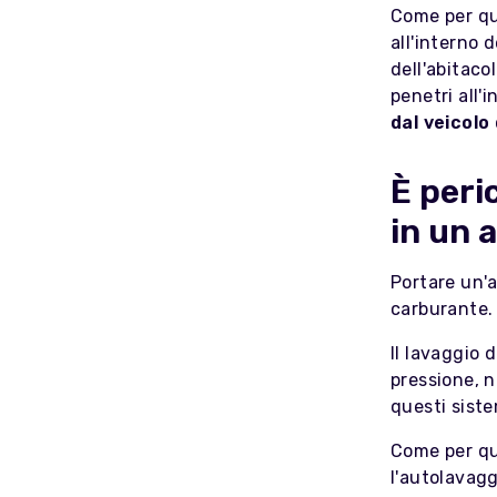
Come per qua
all'interno 
dell'abitaco
penetri all'
dal veicol
È peri
in un 
Portare un'a
carburante.
Il lavaggio d
pressione, n
questi siste
Come per qua
l'autolavagg