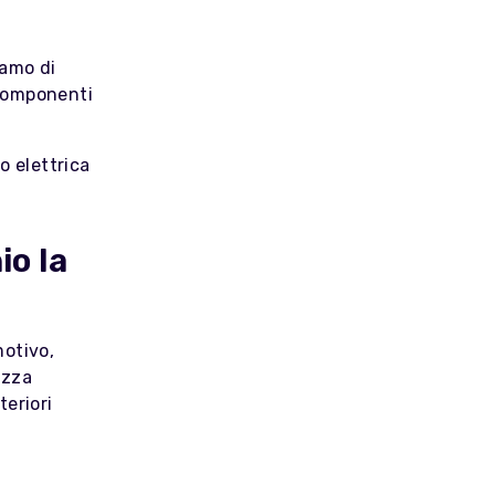
iamo di
 componenti
o elettrica
io la
motivo,
ezza
eriori