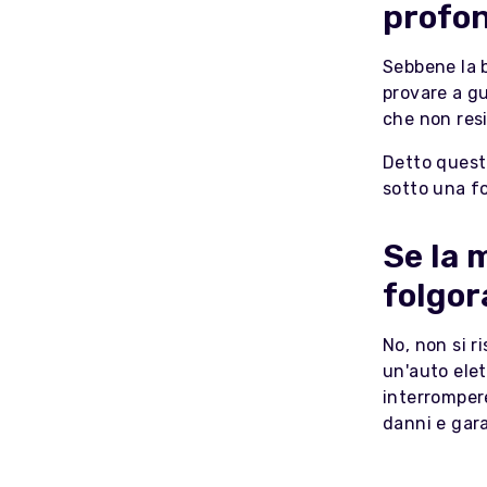
profo
Sebbene la b
provare a gu
che non res
Detto questo
sotto una fo
Se la 
folgor
No, non si r
un'auto elet
interrompere
danni e gar