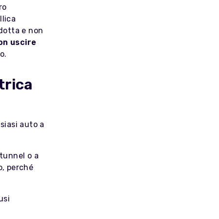
ro
llica
ndotta e non
on uscire
o.
trica
siasi auto a
 tunnel o a
o, perché
usi