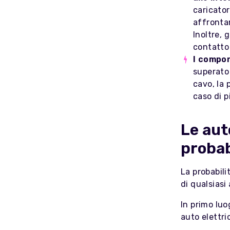
caricator
affrontar
Inoltre, 
contatto 
I compon
superato 
cavo, la 
caso di p
Le aut
probab
La probabili
di qualsiasi 
In primo luo
auto elettri