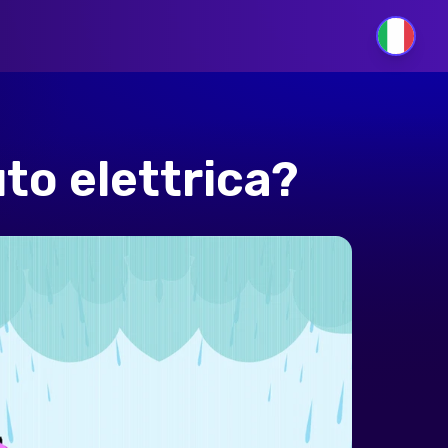
IT
uto elettrica?