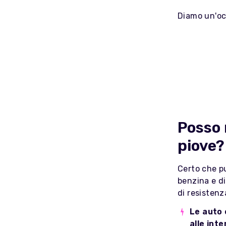
Diamo un'occ
Posso 
piove?
Certo che pu
benzina e di
di resistenz
Le auto 
alle int