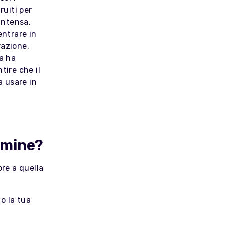
ruiti per
intensa.
entrare in
razione.
ca ha
tire che il
a usare in
ulmine?
ore a quella
do la tua