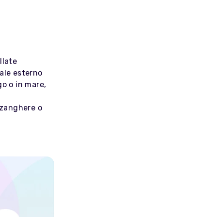
llate
ale esterno
go o in mare,
ozzanghere o