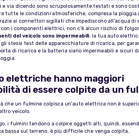
i e via dicendo sono scrupolosamente testati e sono cost
e tutte le condizioni atmosferiche, compresa la pioggia 
grazie ai connettori sigillati che impediscono all'acqua di 
con i componenti elettrici, non c'è alcun rischio di folgo
enti del veicolo sono impermeabili
: la tua auto elettri
gli stessi test delle apparecchiature di ricarica, per garan
porta di ricarica e la batteria siano impermeabili e sicuri d
ioggia.
o elettriche hanno maggiori
ilità di essere colpite da un f
tà che un fulmine colpisca un'auto elettrica non è superi
altro veicolo.
go, i fulmini tendono a colpire oggetti alti, quindi, essen
ca bassa sul terreno, è più difficile che venga colpita.