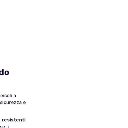
ndo
eicoli a
 sicurezza e
 resistenti
se, i