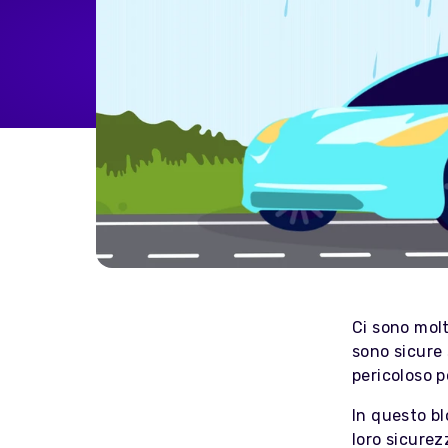
Home Energy
Reimbursement
Automatically reimburse your
drivers charging at home
through your business
Salary Sacrifice
Save up to 40% on public
charging costs for your business
with salary sacrifice from
Octopus
Ci sono molt
sono sicure 
pericoloso p
In questo bl
loro sicurez