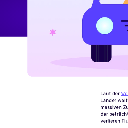
Home Energy
Reimbursement
Automatically reimburse your
drivers charging at home
through your business
Salary Sacrifice
Save up to 40% on public
charging costs for your business
with salary sacrifice from
Octopus
Laut der
Wo
Länder welt
massiven Z
der beträch
verlieren Fl