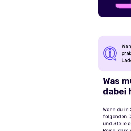
Wenn
pra
Lad
Was mu
dabei
Wenn du in 
folgenden D
und Stelle e
Reise, dass