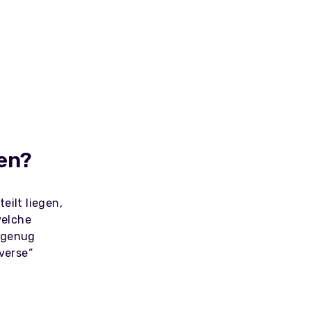
den?
eilt liegen,
welche
s genug
verse“