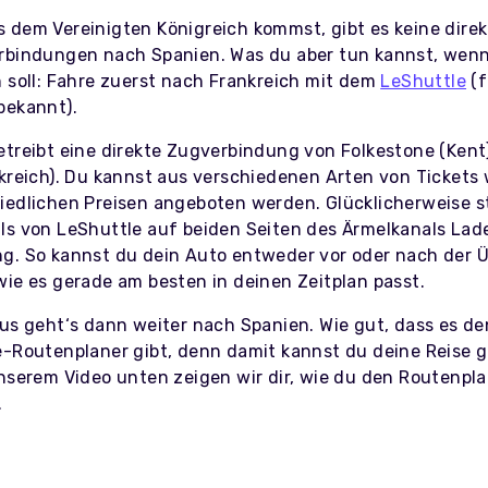
 dem Vereinigten Königreich kommst, gibt es keine dire
rbindungen nach Spanien. Was du aber tun kannst, wenn
n soll: Fahre zuerst nach Frankreich mit dem
LeShuttle
(f
bekannt).
etreibt eine direkte Zugverbindung von Folkestone (Kent
nkreich). Du kannst aus verschiedenen Arten von Tickets 
iedlichen Preisen angeboten werden. Glücklicherweise 
ls von LeShuttle auf beiden Seiten des Ärmelkanals Lad
g. So kannst du dein Auto entweder vor oder nach der 
wie es gerade am besten in deinen Zeitplan passt.
aus geht‘s dann weiter nach Spanien. Wie gut, dass es de
e-Routenplaner gibt, denn damit kannst du deine Reise g
unserem Video unten zeigen wir dir, wie du den Routenpl
.