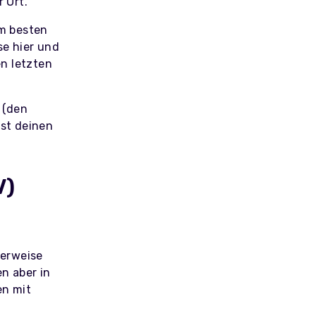
 Ort.
m besten
se hier und
n letzten
 (den
st deinen
V)
herweise
n aber in
en mit