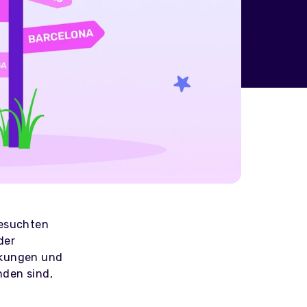
besuchten
der
nkungen und
nden sind,