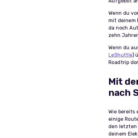
Aufgebot an
Wenn du vom
mit deinem 
da noch Aut
zehn Jahren
Wenn du aus
LeShuttle
) 
Roadtrip dor
Mit de
nach 
Wie bereits
einige Rout
den letzten
deinem Ele