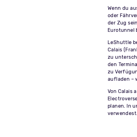
Wenn du aus
oder Fährve
der Zug sei
Eurotunnel 
LeShuttle b
Calais (Fra
zu untersch
den Termina
zu Verfügun
aufladen – 
Von Calais 
Electrovers
planen. In 
verwendest