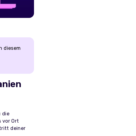
in diesem
anien
 die
 vor Ort
ritt deiner