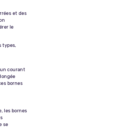
rrées et des
on
rer le
 types,
 un courant
olongée
ces bornes
e, les bornes
is
e se