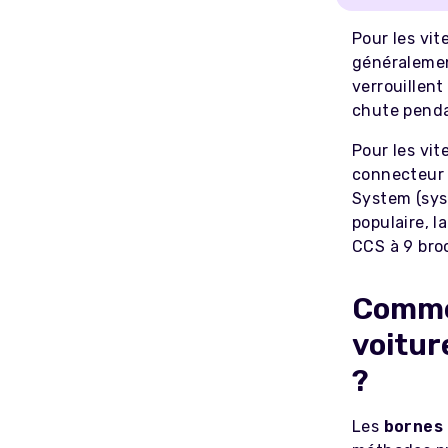
Pour les vi
généralemen
verrouillent
chute penda
Pour les vit
connecteur
System (sys
populaire, l
CCS à 9 bro
Comme
voitur
?
Les
bornes 