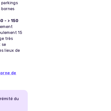
 parkings
s bornes
0 - > 150
êmement
eulement 15
ge très
t se
s lieux de
borne de
trémité du