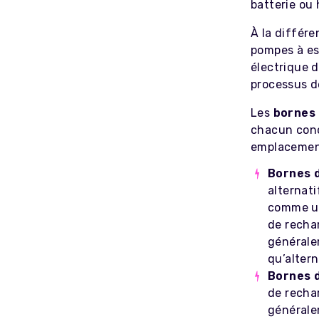
batterie ou 
À la différe
pompes à e
électrique d
processus d
Les
bornes 
chacun conç
emplacemen
Bornes d
alternati
comme une
de recha
générale
qu’altern
Bornes d
de rechar
générale