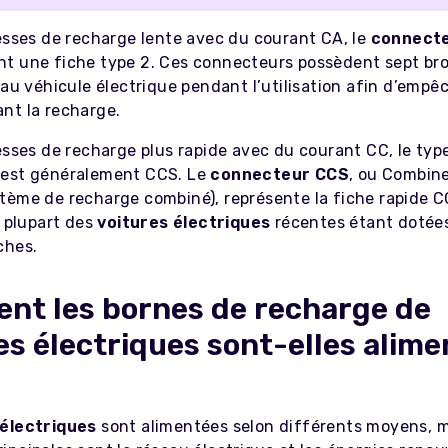
tesses de recharge lente avec du courant CA, le
connect
t une fiche type 2. Ces connecteurs possèdent sept bro
 au véhicule électrique pendant l’utilisation afin d’empê
nt la recharge.
esses de recharge plus rapide avec du courant CC, le typ
 est généralement CCS. Le
connecteur CCS
, ou Combin
tème de recharge combiné), représente la fiche rapide CC
a plupart des
voitures électriques
récentes étant dotées
ches.
nt les
bornes de recharge de
es électriques
sont-elles alime
électriques
sont alimentées selon différents moyens, m