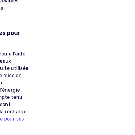
velables
es
es pour
au à l’aide
neaux
uite utilisée
de mise en
a
l’énergie
ompte tenu
 sont
la recharge
e pour ses .