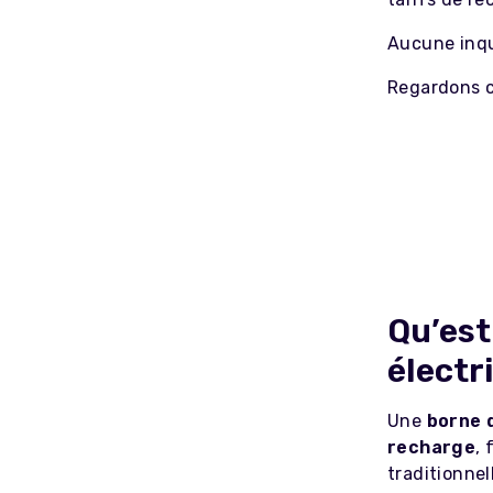
Aucune inqu
Regardons c
Qu’es
électr
Une
borne 
recharge
,
traditionnel