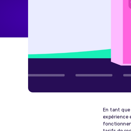
Home Energy
Reimbursement
Automatically reimburse your
drivers charging at home
through your business
Salary Sacrifice
Save up to 40% on public
charging costs for your business
with salary sacrifice from
Octopus
En tant qu
expérience 
fonctionnen
tarifs de re