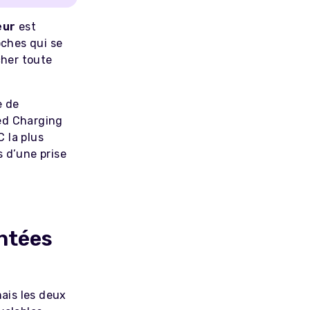
eur
est
ches qui se
cher toute
e de
ed Charging
 la plus
 d’une prise
ntées
ais les deux