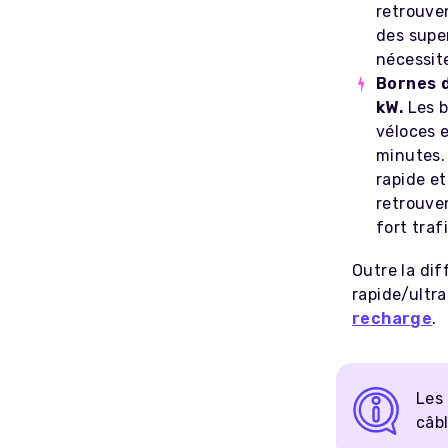
retrouve
des supe
nécessite
Bornes d
kW.
Les b
véloces 
minutes. 
rapide et
retrouve
fort trafi
Outre la dif
rapide/ultra
recharge
.
Les
câbl