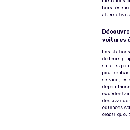
méthodes pri
hors réseau.
alternatives
Découvron
voitures é
Les station
de leurs pr
solaires pou
pour recharg
service, les
dépendance 
excédentaire
des avancées
équipées so
électrique, 