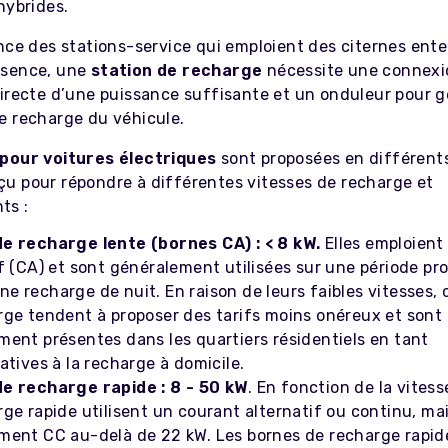
hybrides.
nce des stations-service qui emploient des citernes ente
ssence, une
station de recharge
nécessite une connexi
irecte d’une puissance suffisante et un onduleur pour gé
e recharge du véhicule.
pour voitures électriques
sont proposées en différents
u pour répondre à différentes vitesses de recharge et
ts :
e recharge lente (bornes CA) : < 8 kW.
Elles emploient
f (CA) et sont généralement utilisées sur une période pr
 recharge de nuit. En raison de leurs faibles vitesses, 
rge tendent à proposer des tarifs moins onéreux et sont
ment présentes dans les quartiers résidentiels en tant
atives à la recharge à domicile.
e recharge rapide : 8 - 50 kW
. En fonction de la vitess
ge rapide utilisent un courant alternatif ou continu, ma
ment CC au-delà de 22 kW. Les bornes de recharge rapid