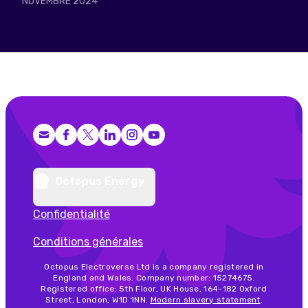
NOVEMBRE 2024
Facebook
X (Twitter)
LinkedIn
Instagram
YouTube
Octopus Energy
Confidentialité
Conditions générales
Octopus Electroverse Ltd is a company registered in
England and Wales. Company number: 15274675.
Registered office: 5th Floor, UK House, 164-182 Oxford
Street, London, W1D 1NN.
Modern slavery statement
.