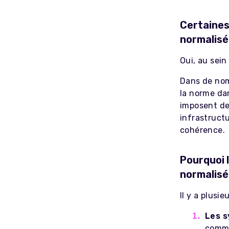
Certaines
normalisé
Oui, au sein
Dans de nom
la norme da
imposent de
infrastruct
cohérence.
Pourquoi 
normalisé
Il y a plusie
Les s
comme