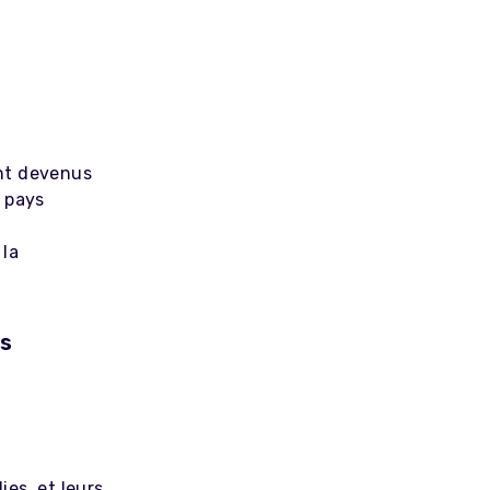
ont devenus
s pays
 la
as
es, et leurs