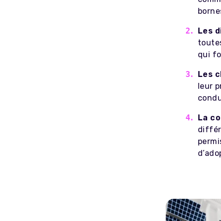
borne
Les d
toute
qui f
Les c
leur p
condu
La co
diffé
permi
d’ado