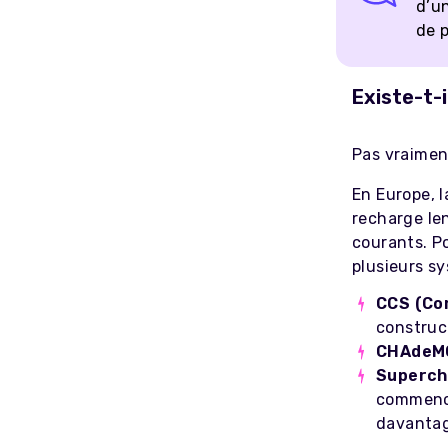
d’un
de p
Existe-t-i
Pas vraiment
En Europe, 
recharge le
courants. Po
plusieurs sy
CCS (Co
construc
CHAdeM
Superch
commence
davantag