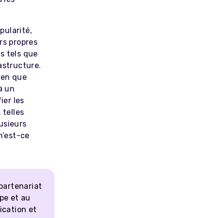
pularité,
rs propres
s tels que
astructure.
ien que
à un
ier les
 telles
usieurs
n’est-ce
partenariat
pe et au
ication et