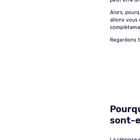
Alors, pourq
allons vous 
complètemen
Regardons t
Pourqu
sont-e
La réponse e