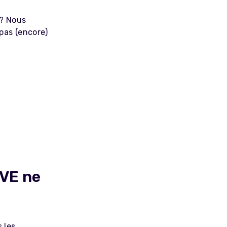
 ? Nous
pas (encore)
 VE ne
 les