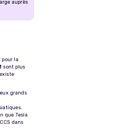
harge auprès
2
pour la
 1
sont plus
existe
reux grands
siatiques.
ien que Tesla
e CCS dans