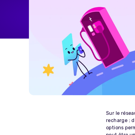
Home Energy
Reimbursement
Automatically reimburse your
drivers charging at home
through your business
Salary Sacrifice
Save up to 40% on public
charging costs for your business
with salary sacrifice from
Octopus
Sur le rése
recharge ; 
options perm
peut être u