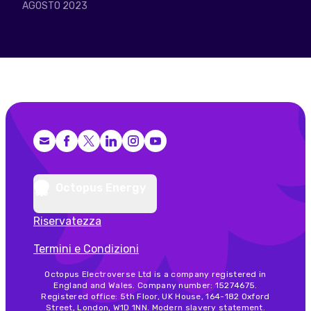
AGOSTO 2023
Facebook
X (Twitter)
LinkedIn
Instagram
YouTube
Octopus Energy
Riservatezza
Termini e Condizioni
Octopus Electroverse Ltd is a company registered in
England and Wales. Company number: 15274675.
Registered office: 5th Floor, UK House, 164-182 Oxford
Street, London, W1D 1NN.
Modern slavery statement
.