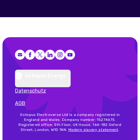
Facebook
X (Twitter)
LinkedIn
Instagram
YouTube
Octopus Energy
Datenschutz
AGB
Octopus Electroverse Ltd is a company registered in
England and Wales. Company number: 15274675.
Registered office: 5th Floor, UK House, 164-182 Oxford
Street, London, W1D 1NN.
Modern slavery statement
.