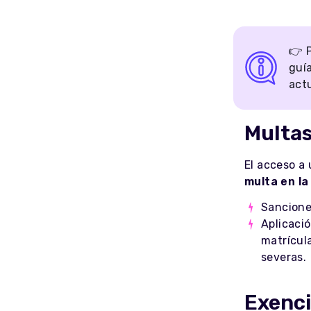
👉 
guí
act
Multas
El acceso a 
multa en la
Sancione
Aplicaci
matrícul
severas.
Exenci