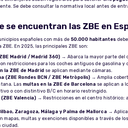
ente. Se debe consultar la normativa local antes de entr
 se encuentran las ZBE en Es
unicipios españoles con más de
50.000 habitantes
debe
 ZBE. En 2025, las principales ZBE son:
ZBE Madrid / Madrid 360)
→ Abarca la mayor parte del c
on restricciones para los coches antiguos de gasolina y d
n la ZBE de Madrid
se aplican mediante cámaras.
na (ZBE Rondes BCN / ZBE Metròpolis)
→ Amplia cober
itana. Las
multas en la ZBE de Barcelona
se aplican a l
ntivo o con distintivo B/C en horario restringido.
 (ZBE Valencia)
→ Restricciones en el centro histórico; 
 Bilbao, Zaragoza, Málaga y Palma de Mallorca
→ Aplica
n mapas, multas y exenciones disponibles a través de los
a ciudad.