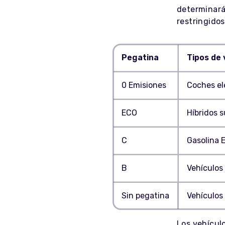
determinará
restringidos
Pegatina
Tipos de 
0 Emisiones
Coches el
ECO
Híbridos 
C
Gasolina E
B
Vehículos 
Sin pegatina
Vehículos
Los vehícul