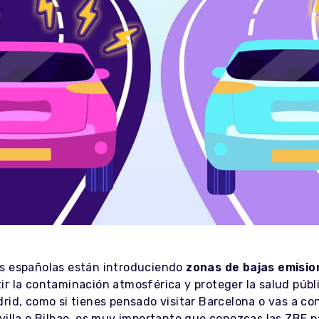
s españolas están introduciendo
zonas de bajas emisio
r la contaminación atmosférica y proteger la salud públi
rid, como si tienes pensado visitar Barcelona o vas a co
villa o Bilbao, es muy importante que conozcas las ZBE p