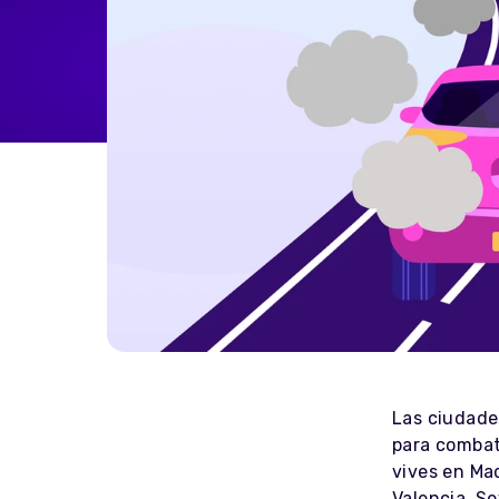
Home Energy
Reimbursement
Automatically reimburse your
drivers charging at home
through your business
Salary Sacrifice
Save up to 40% on public
charging costs for your business
with salary sacrifice from
Octopus
Las ciudade
para combati
vives en Mad
Valencia, Se