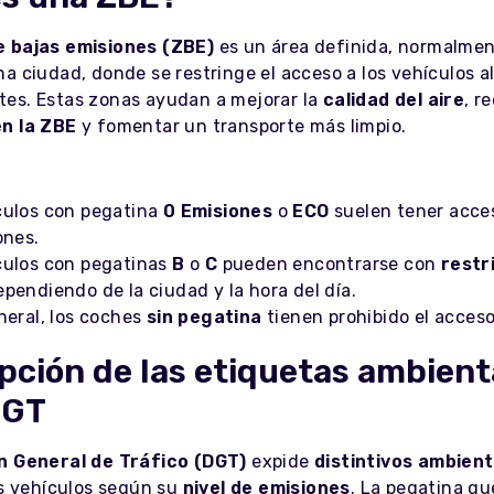
e bajas emisiones (ZBE)
es un área definida, normalmen
na ciudad, donde se restringe el acceso a los vehículos 
es. Estas zonas ayudan a mejorar la
calidad del aire
, r
n la ZBE
y fomentar un transporte más limpio.
:
culos con pegatina
0 Emisiones
o
ECO
suelen tener acce
ones.
culos con pegatinas
B
o
C
pueden encontrarse con
restr
pendiendo de la ciudad y la hora del día.
neral, los coches
sin pegatina
tienen prohibido el acceso
pción de las etiquetas ambient
DGT
n General de Tráfico (DGT)
expide
distintivos ambient
os vehículos según su
nivel de emisiones
. La pegatina qu