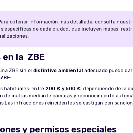
Para obtener información más detallada, consulta nuest
as específicas de cada ciudad, que incluyen mapas, restr
ualizaciones.
 en la
ZBE
una ZBE sin el
distintivo ambiental
adecuado puede dar 
 ZBE
:
s habituales: entre
200 € y 500 €
, dependiendo de la c
ón de multas mediante cámaras y reconocimiento automá
as.Las infracciones reincidentes se castigan con sancio
ones y permisos especiales