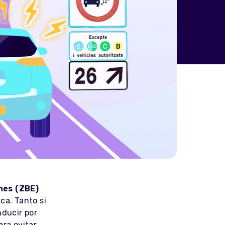
nes (ZBE)
ca. Tanto si
nducir por
ara evitar