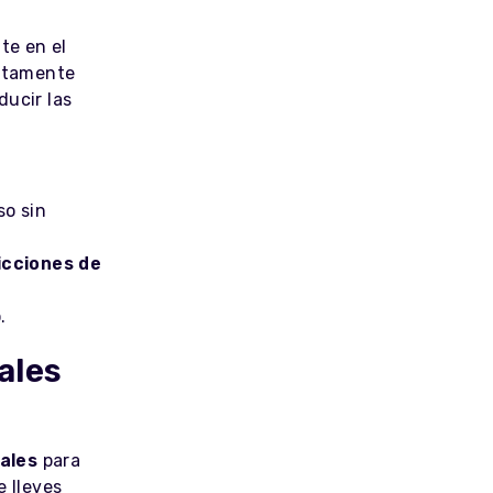
te en el
altamente
educir las
so sin
icciones de
.
ales
ales
para
e lleves