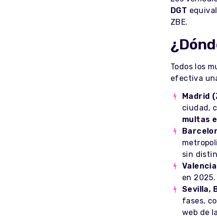
DGT
equival
ZBE.
¿Dónde
Todos los m
efectiva una
Madrid (
ciudad, c
multas e
Barcelo
metropol
sin disti
Valencia
en 2025.
Sevilla,
fases, co
web de l