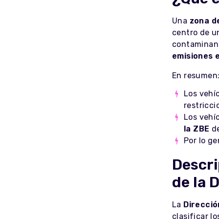
Una
zona d
centro de u
contaminant
emisiones e
En resumen
Los vehí
restricci
Los vehí
la ZBE
de
Por lo ge
Descri
de la 
La
Direcció
clasificar l