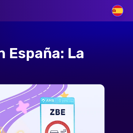
ES
n España: La