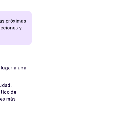
ras próximas
icciones y
lugar a una
iudad.
tico de
nes más