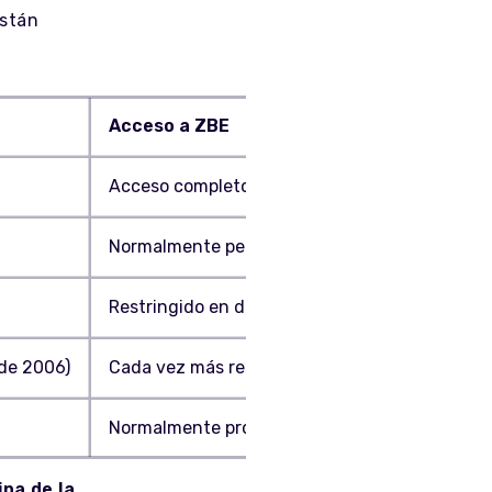
stán
Acceso a ZBE
Acceso completo a todas las ZBE
Normalmente permitido, con algunas restricci
Restringido en determinadas ZBE; consulta la 
 de 2006)
Cada vez más restringido
Normalmente prohibido, con aplicación de mul
na de la