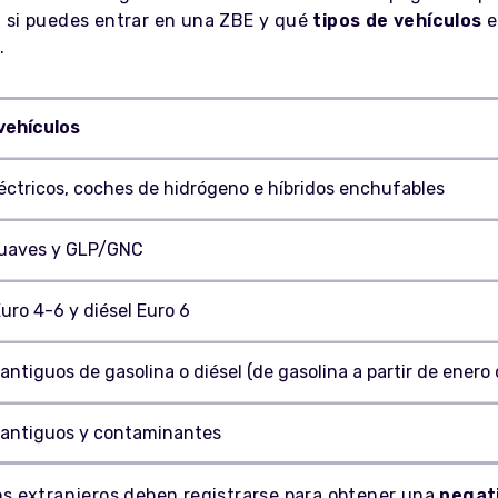
 si puedes entrar en una ZBE y qué
tipos de vehículos
e
.
vehículos
éctricos, coches de hidrógeno e híbridos enchufables
suaves y GLP/GNC
uro 4-6 y diésel Euro 6
antiguos de gasolina o diésel (de gasolina a partir de enero
 antiguos y contaminantes
os extranjeros deben registrarse para obtener una
pegati