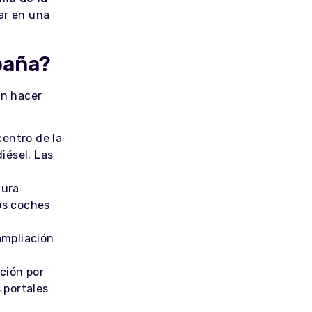
ar en una
paña?
n hacer
entro de la
iésel. Las
tura
os coches
ampliación
ción por
 portales