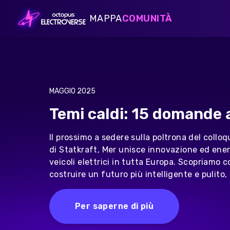
MAPPA
COMUNITÀ
Blog
Domande frequenti
Blog
Approfondimenti sulla ricarica
Public Charging
Simple on road electric fleet
EV
charging with UK's largest,
Domande frequenti
award-winning public charging
MAGGIO 2025
Sondaggio Octopus per chi
network
guida
Temi caldi: 15 domande 
Payments Card
A complete payment solution:
Il prossimo a sedere sulla poltrona del colloqu
making everyday spending easy
di Statkraft, Mer unisce innovazione ed ene
for your fleet
veicoli elettrici in tutta Europa. Scopriamo
costruire un futuro più intelligente e pulito, 
Fleet Card
The fleet fuel card to keep your
transitioning fleet moving
Per saperne di più
forward