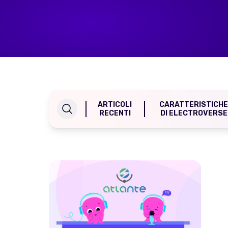
Home Energy
Reimbursement
Automatically reimburse your
drivers charging at home
through your business
Salary Sacrifice
Save up to 40% on public
charging costs for your business
with salary sacrifice from
ARTICOLI
CARATTERISTICH
Octopus
RECENTI
DI ELECTROVERSE