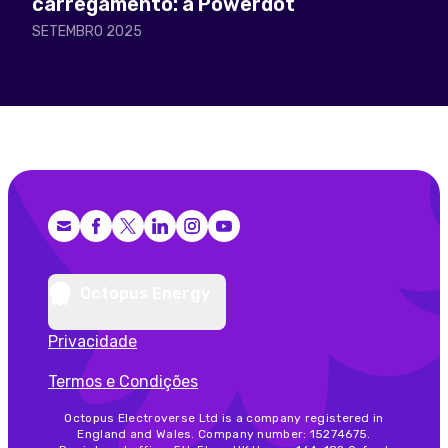
carregamento: a Powerdot
SETEMBRO 2025
Facebook
X (Twitter)
LinkedIn
Instagram
YouTube
Octopus Energy
Privacidade
Termos e Condições
Octopus Electroverse Ltd is a company registered in
England and Wales. Company number: 15274675.