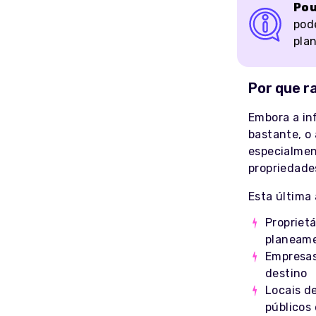
Pou
pod
pla
Por que r
Embora a in
bastante, o
especialmen
propriedade
Esta última 
Propriet
planeame
Empresas 
destino
Locais d
públicos