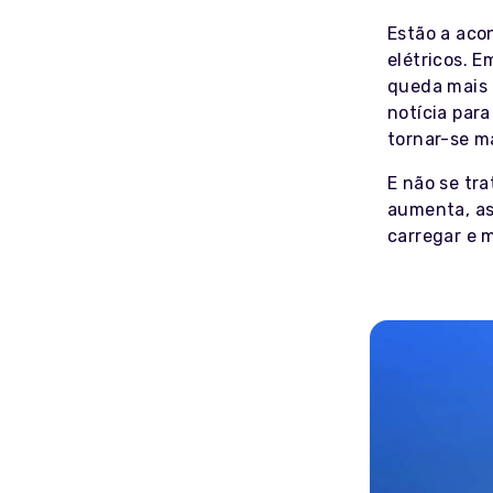
Estão a aco
elétricos. 
queda mais
notícia para
tornar-se m
E não se tr
aumenta, as
carregar e m