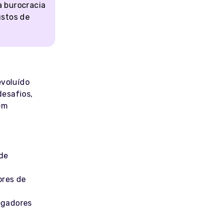
a burocracia
stos de
evoluído
desafios,
em
de
ores de
egadores