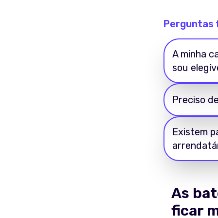
Perguntas 
A minha c
sou elegív
Preciso d
Existem pa
arrendatá
As bat
ficar 