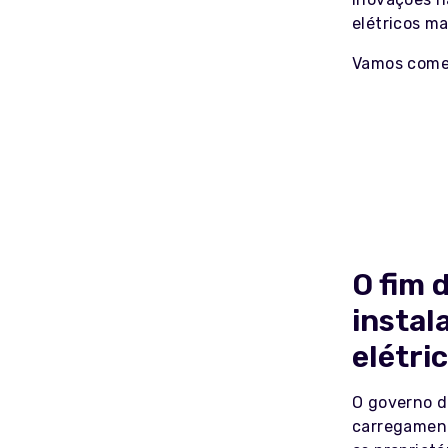
elétricos ma
Vamos come
O fim 
instal
elétri
O governo d
carregament