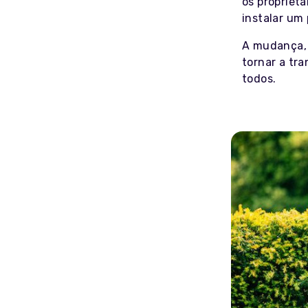
os proprietá
instalar um
A mudança, 
tornar a tr
todos.