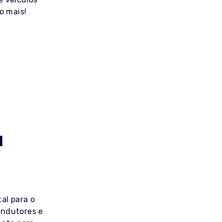
o mais!
l
al para o
ondutores e