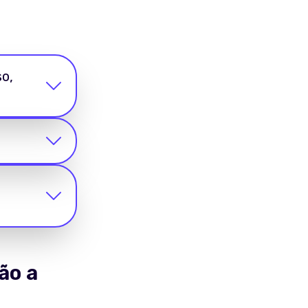
o,
ão a
s