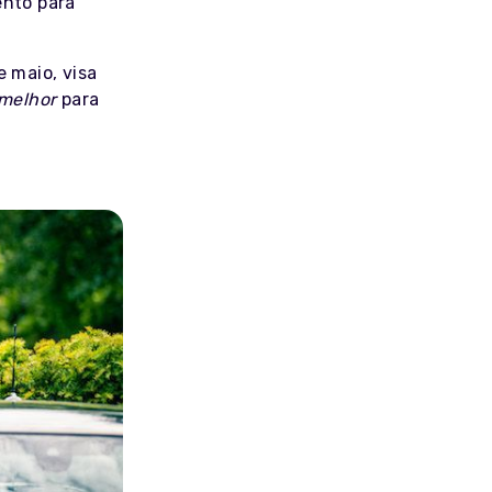
ento para
 maio, visa
 melhor
para