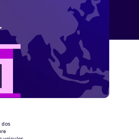
 dos
bre
e veículos