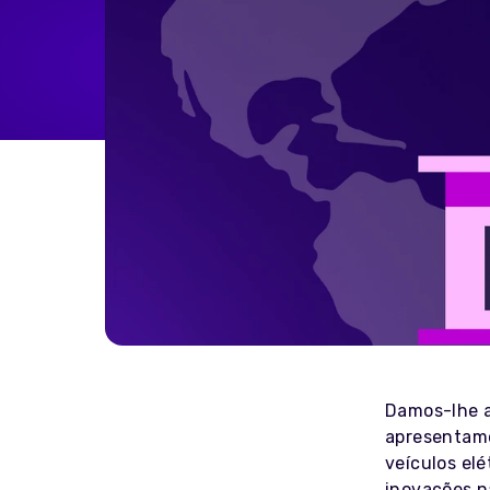
Home Energy
Reimbursement
Automatically reimburse your
drivers charging at home
through your business
Salary Sacrifice
Save up to 40% on public
charging costs for your business
with salary sacrifice from
Octopus
Damos-lhe a
apresentam
veículos elé
inovações n