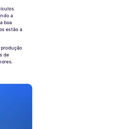
ículos
ando a
a boa
os estão a
a produção
s de
hores.