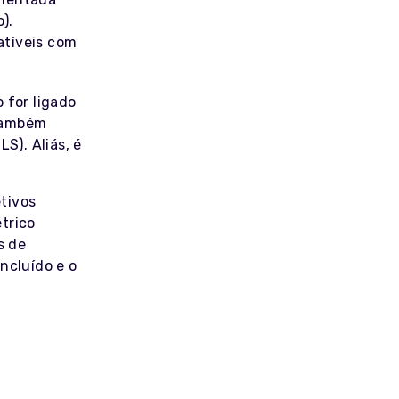
).
atíveis com
 for ligado
 também
S). Aliás, é
tivos
étrico
s de
ncluído e o