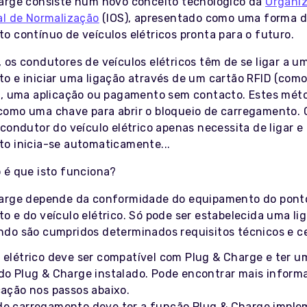
arge consiste num novo conceito tecnológico da
Organi
al de Normalização
(IOS), apresentado como uma forma 
o contínuo de veículos elétricos pronta para o futuro.
 os condutores de veículos elétricos têm de se ligar a u
o e iniciar uma ligação através de um cartão RFID (como
), uma aplicação ou pagamento sem contacto. Estes mét
omo uma chave para abrir o bloqueio de carregamento. 
condutor do veículo elétrico apenas necessita de ligar e
o inicia-se automaticamente...
 é que isto funciona?
arge depende da conformidade do equipamento do pont
o e do veículo elétrico. Só pode ser estabelecida uma li
do são cumpridos determinados requisitos técnicos e ce
o elétrico deve ser compatível com Plug & Charge e ter u
ado Plug & Charge instalado. Pode encontrar mais inform
cação nos passos abaixo.
de carregamento deve ter a função Plug & Charge impl