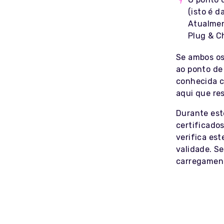
(isto é 
Atualmen
Plug & C
Se ambos os 
ao ponto de
conhecida c
aqui que re
Durante est
certificados
verifica est
validade. Se
carregament