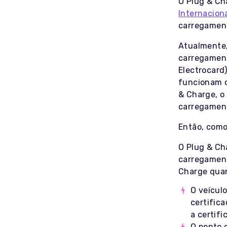
O Plug & Ch
Internacion
carregament
Atualmente,
carregament
Electrocard
funcionam c
& Charge, o 
carregament
Então, como
O Plug & Ch
carregament
Charge quan
O veícul
certific
a certifi
O ponto 