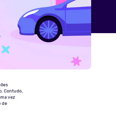
ções
o. Contudo,
guma vez
o de