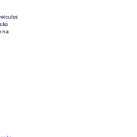
veículos
 são
e na