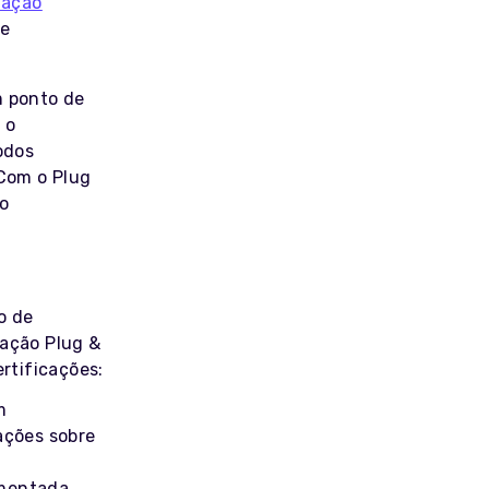
zação
de
m ponto de
 o
odos
Com o Plug
 o
o de
gação Plug &
rtificações:
m
ações sobre
ementada