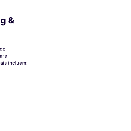
ug &
ido
are
ais incluem: