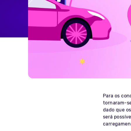
Home Energy
Reimbursement
Automatically reimburse your
drivers charging at home
through your business
Salary Sacrifice
Save up to 40% on public
charging costs for your business
with salary sacrifice from
Octopus
Para os cond
tornaram-se
dado que os
será possív
carregament