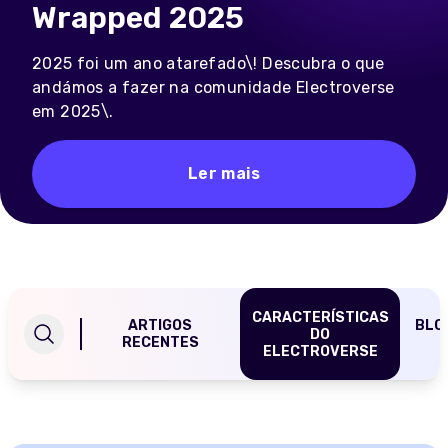
Wrapped 2025
2025 foi um ano atarefado\! Descubra o que
andámos a fazer na comunidade Electroverse
em 2025\.
Ler mais
CARACTERÍSTICAS
ARTIGOS
BLOG
DO
RECENTES
ELECTROVERSE